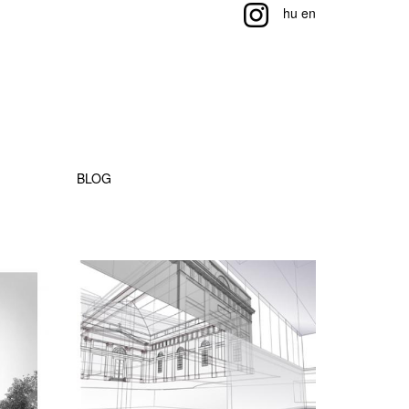
hu
en
BLOG