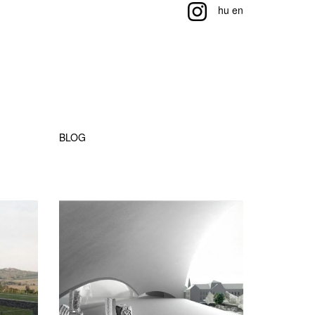
hu
en
BLOG