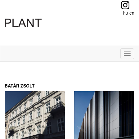
hu
en
Toggl
naviga
BATÁR ZSOLT