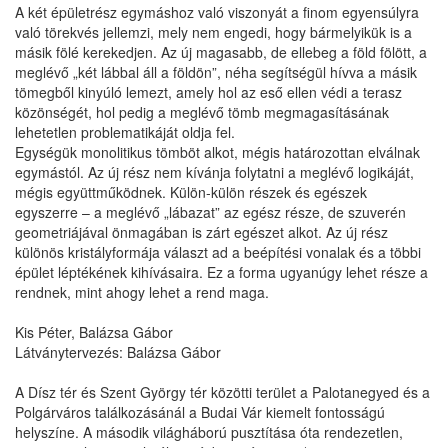
A két épületrész egymáshoz való viszonyát a finom egyensúlyra
való törekvés jellemzi, mely nem engedi, hogy bármelyikük is a
másik fölé kerekedjen. Az új magasabb, de ellebeg a föld fölött, a
meglévő „két lábbal áll a földön”, néha segítségül hívva a másik
tömegből kinyúló lemezt, amely hol az eső ellen védi a terasz
közönségét, hol pedig a meglévő tömb megmagasításának
lehetetlen problematikáját oldja fel.
Egységük monolitikus tömböt alkot, mégis határozottan elválnak
egymástól. Az új rész nem kívánja folytatni a meglévő logikáját,
mégis együttműködnek. Külön-külön részek és egészek
egyszerre – a meglévő „lábazat” az egész része, de szuverén
geometriájával önmagában is zárt egészet alkot. Az új rész
különös kristályformája választ ad a beépítési vonalak és a többi
épület léptékének kihívásaira. Ez a forma ugyanúgy lehet része a
rendnek, mint ahogy lehet a rend maga.
Kis Péter, Balázsa Gábor
Látványtervezés: Balázsa Gábor
A Dísz tér és Szent György tér közötti terület a Palotanegyed és a
Polgárváros találkozásánál a Budai Vár kiemelt fontosságú
helyszíne. A második világháború pusztítása óta rendezetlen,