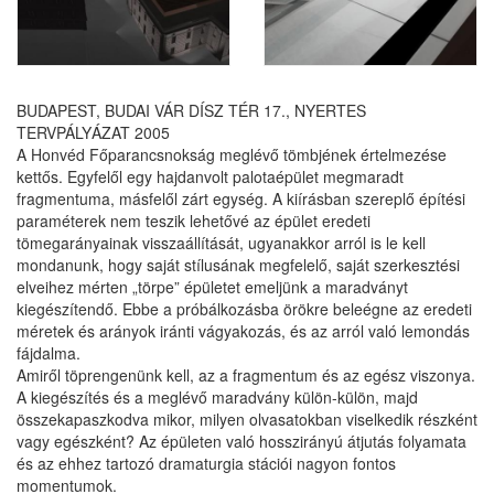
BUDAPEST, BUDAI VÁR DÍSZ TÉR 17., NYERTES
TERVPÁLYÁZAT 2005
A Honvéd Főparancsnokság meglévő tömbjének értelmezése
kettős. Egyfelől egy hajdanvolt palotaépület megmaradt
fragmentuma, másfelől zárt egység. A kiírásban szereplő építési
paraméterek nem teszik lehetővé az épület eredeti
tömegarányainak visszaállítását, ugyanakkor arról is le kell
mondanunk, hogy saját stílusának megfelelő, saját szerkesztési
elveihez mérten „törpe” épületet emeljünk a maradványt
kiegészítendő. Ebbe a próbálkozásba örökre beleégne az eredeti
méretek és arányok iránti vágyakozás, és az arról való lemondás
fájdalma.
Amiről töprengenünk kell, az a fragmentum és az egész viszonya.
A kiegészítés és a meglévő maradvány külön-külön, majd
összekapaszkodva mikor, milyen olvasatokban viselkedik részként
vagy egészként? Az épületen való hosszirányú átjutás folyamata
és az ehhez tartozó dramaturgia stációi nagyon fontos
momentumok.